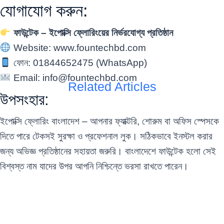
যোগাযোগ করুন:
ফাউন্টেক – ইপোক্সি ফ্লোরিংয়ের নির্ভরযোগ্য প্রতিষ্ঠান
Website:
www.fountechbd.com
ফোন: 01844652475 (WhatsApp)
Email:
info@fountechbd.com
Related Articles
উপসংহার:
PU Flooring Product Price in
Conduc
Bangladesh – A Complete
Bangl
ইপোক্সি ফ্লোরিং বাংলাদেশ – আপনার ফ্যাক্টরি, শোরুম বা অফিস স্পেসকে
Guide by Fountech
Floori
দিতে পারে টেকসই সুরক্ষা ও প্রফেশনাল লুক। সঠিকভাবে ইনস্টল করার
Commercial Flooring
/
August 4, 2025
Commercia
জন্য অভিজ্ঞ প্রতিষ্ঠানের সহায়তা জরুরি। বাংলাদেশে ফাউন্টেক হলো সেই
বিশ্বস্ত নাম যাদের উপর আপনি নিশ্চিন্তে ভরসা রাখতে পারেন।